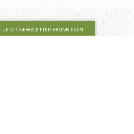
JETZT NEWSLETTER ABONNIEREN
en Newsletters des Nördlichen
e
habe ich zur Kenntnis genommen und
vitäten
Service
dern
Presse
ahren
Touristinformationen
ness & Gesundheit
Prospektbestellung