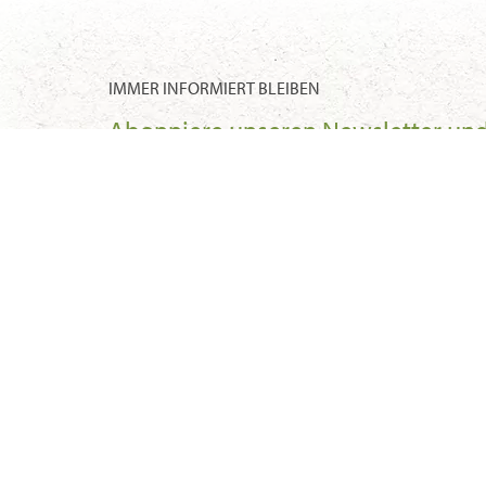
IMMER INFORMIERT BLEIBEN
Abonniere unseren Newsletter un
erhalte regelmäßig spannende
Geheimtipps aus dem Nördlichen
Schwarzwald
Kontakt
Tourismus GmbH Nördlicher Schwarzwald
Sonnenweg 5, 75378 Bad Liebenzell
T
+49 7052 8169770