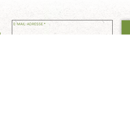
E-MAIL-ADRESSE *
d
Hiermit willige ich in die Übersendung des digital
Schwarzwaldes via E-Mail ein. Die
Datenschutzhinweis
akzeptiere diese. *
* Pflichtfelder
Meine Orte
Akti
Altensteig
Wan
Bad Herrenalb
Radf
Bad Liebenzell
Well