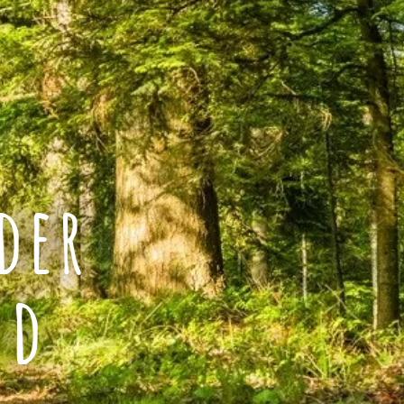
der
nd