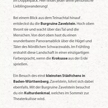
im Doppelpack. Hier findet jeder seine persönliche
Lieblingswanderung!
Bei einem Blick aus dem Teinachtal hinauf
entdeckst du die
Burgruine Zavelstein
. Hoch oben
thront sie und wacht über das Tal und die
Menschen. Von dort oben hast du einen
wunderbaren Panoramablick über die Hügel und
Täler des Nördlichen Schwarzwalds. Im Frühling
erstrahlt diese Landschaft in einer einzigartigen
Farbenpracht, wenn die
Krokusse
aus der Erde
sprießen.
Ein Besuch des einst
kleinsten Städtchens in
Baden-Württemberg
, Zavelstein, lohnt sich dabei
ebenfalls. Mit der Burgruine Zavelstein besuchst
du ein
Kulturdenkmal
, welches im Sommer zur
Theaterkulisse wird.