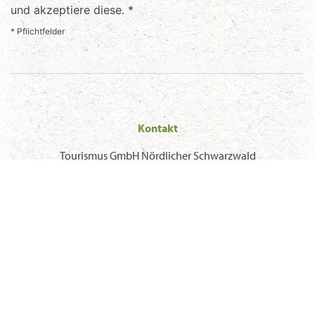
und akzeptiere diese. *
* Pflichtfelder
Kontakt
Tourismus GmbH Nördlicher Schwarzwald
Sonnenweg 5, 75378 Bad Liebenzell
T
+49 7052 8169770
F +49 7052 8169775
E
info@mein-schwarzwald.de