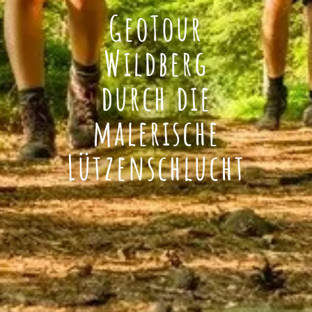
GeoTour
Wildberg
durch die
malerische
Lützenschlucht