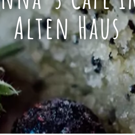
anna´s Café i
Alten Haus