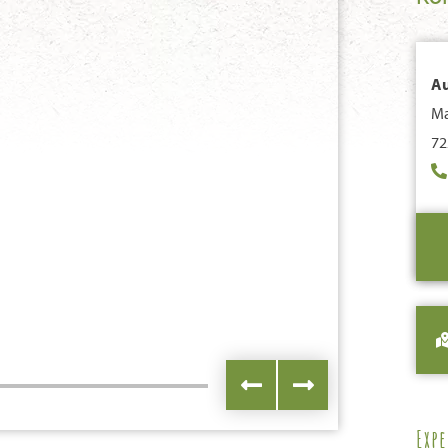
Au
Ma
72
Exp