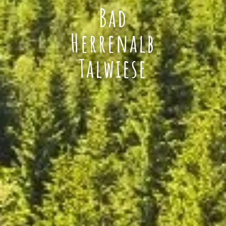
Bad
Herrenalb
Talwiese