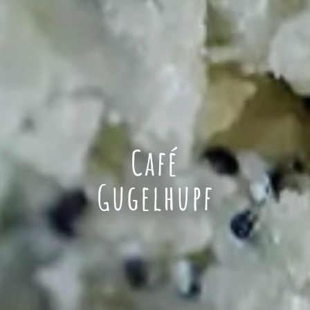
Café
Gugelhupf