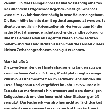
vereint. Ein Mezzaningeschoss ist hier vollständig erhalten.
Das über dem Erdgeschoss liegende, niedrige Geschoss
wurde im 17. Jahrhundert häufig in neue Häuser eingebaut.
Die Raumhöhe konnte damit optimal ausgenutzt werden. Es
diente vermutlich in Kriegszeiten als Herbergsraum für die
in die Stadt drängende, schutzsuchende Landbevölkerung
und in Friedenszeiten als Lager für Waren. In der rechten
Seitenwand der Hofdurchfahrt kann man die Fenster dieses
kleinen Zwischengeschosses noch gut erkennen.
Marktstraße 2
Die zwei Gesichter des Handelshauses entstanden zu zwei
verschiedenen Zeiten. Richtung Marktplatz zeigt es einige
kunstvolle Ornamentformen im Fachwerk, entstanden um
1692. Umgebaut und vergrößert im Jahr 1795 wurde die
Fassade zur marktstraße hin erneuert und dem damaligen
Zeitgeschmack und den feuerrechtlichen Statuen gemäß
verputzt. Das Fachwerk war also hier nicht auf Sichtbarkeit
ausgelegt - ein sogenanntes rein
konstruktives Fachwerk
.