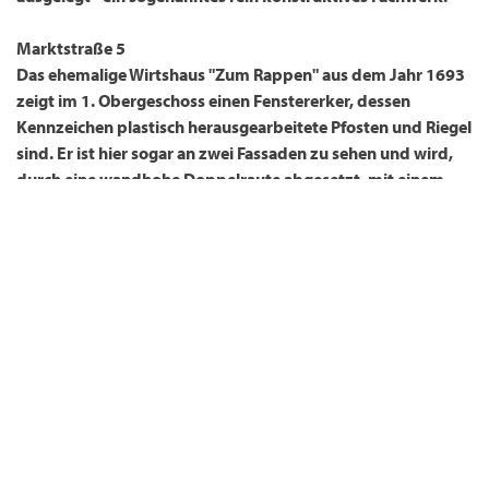
Marktstraße 5
Das ehemalige Wirtshaus "Zum Rappen" aus dem Jahr 1693
zeigt im 1. Obergeschoss einen
Fenstererker,
dessen
Kennzeichen plastisch herausgearbeitete Pfosten und Riegel
sind. Er ist hier sogar an zwei Fassaden zu sehen und wird,
durch eine
wandhohe Doppelraute
abgesetzt, mit einem
geschnitzten Eckpfosten
betont. Die Brüstungsfelder zeigen
verspielte
Feuerböcke
. Die Unterseite der Schwellen sind
mit sogenannten
Eselsrücken
verziert, auch die
darunterliegenden Balkenköpfe selbst sind nochmals
bearbeitet und farblich gefasst. Die
über Eck
ausgeformte
Auskragung
des Obergeschosses mit dem Fenstererker
zeigt die Wichtigkeit des Gebäudes und des dahinter
liegenden Raumes an: Gaststube - und zwar mit allerbestem
Ausblick auf das Geschehen in der marktstraße und bis zum
Marktplatz hinauf!