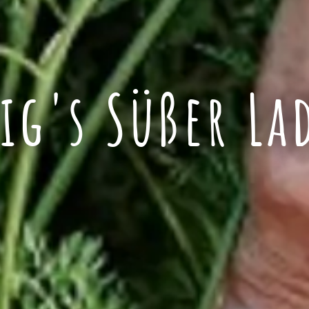
aig's Süßer La