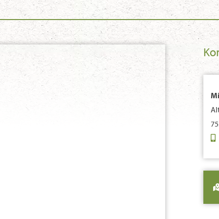
Ko
Mi
Al
75