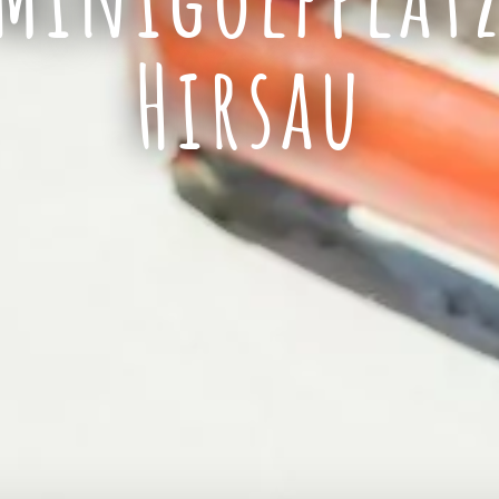
Minigolfplat
Hirsau