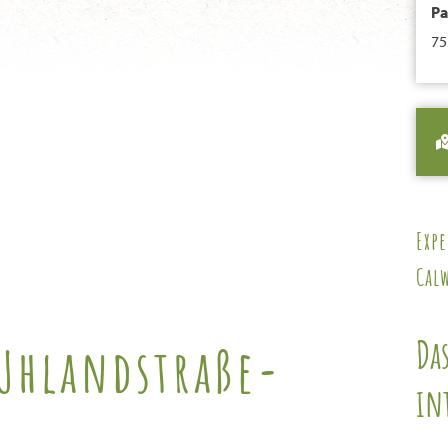
Pa
75
Exp
Cal
Da
 Uhlandstraße-
in