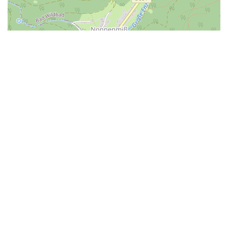
| ©
LEAFLET
OPENSTREETMAP
Das könnte dich auch interessieren
Kinderspielplatz
Listweg
Nagold
Mehr Info
Kinderspielplatz
Hochdorf
Nagold
Mehr Info