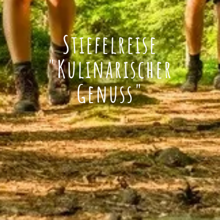
Stiefelreise
"Kulinarischer
Genuss"