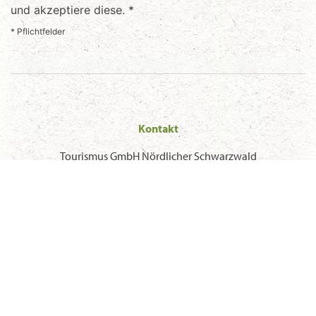
und akzeptiere diese. *
* Pflichtfelder
Kontakt
Tourismus GmbH Nördlicher Schwarzwald
Sonnenweg 5, 75378 Bad Liebenzell
T
+49 7052 8169770
F +49 7052 8169775
E
info@mein-schwarzwald.de