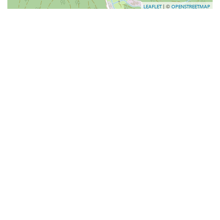
| ©
LEAFLET
OPENSTREETMAP
Das könnte dich auch interessieren
Parkplatz Sporthalle
Enzklösterle
Mehr Info
Parkplatz Linde
Calw
Mehr Info