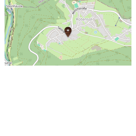
| ©
LEAFLET
OPENSTREETMAP
Das könnte dich auch interessieren
Haltestelle