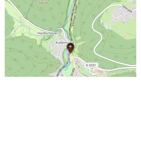
| ©
LEAFLET
OPENSTREETMAP
Das könnte dich auch interessieren