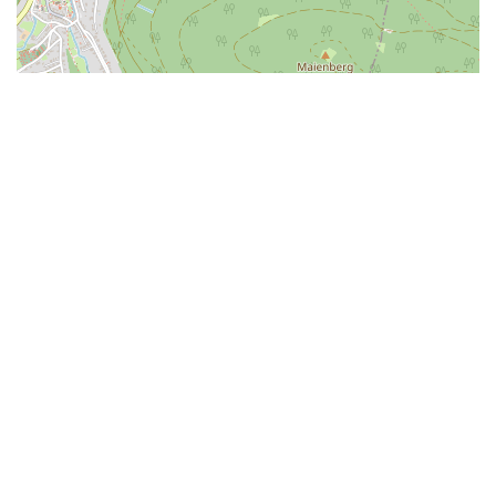
| ©
LEAFLET
OPENSTREETMAP
Das könnte dich auch interessieren
Cavallo Bianco -
Ristorante, Pizzeria,
Gelateria
Neubulach
Mehr Info
Zeder Grapes & Grains
Nagold
Mehr Info